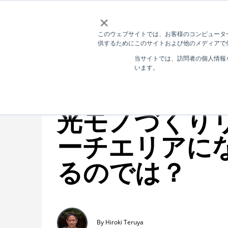
×
このウェブサイトでは、お客様のコンピューター
供するためにこのサイトおよび他のメディアで使
当サイトでは、訪問者の個人情報
1 MIN READ
います。
【考察】沖縄
光モノづくり
ーチエリアに
るのでは？
By Hiroki Teruya