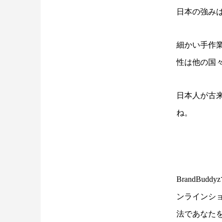
日本の強み
細かい手作
性は他の国
日本人が古
ね。
BrandB
ンラインシ
法であなた