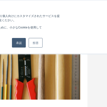
Company
Works
Blog
Contact
たより個人向けにカスタマイズされたサービスを提
覧ください。
に、小さなCookieを使用して
承認
拒否