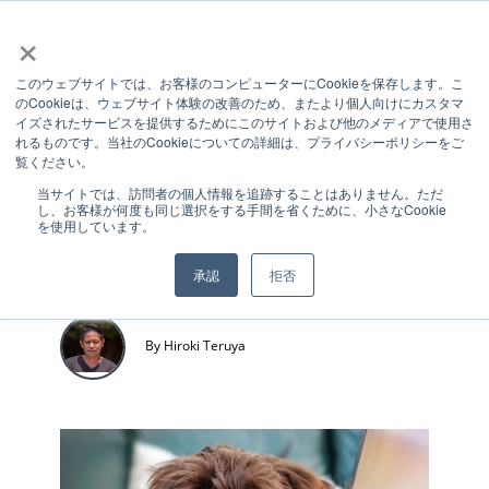
×
このウェブサイトでは、お客様のコンピューターにCookieを保存します。こ
のCookieは、ウェブサイト体験の改善のため、またより個人向けにカスタマ
1 MIN READ
イズされたサービスを提供するためにこのサイトおよび他のメディアで使用さ
れるものです。当社のCookieについての詳細は、プライバシーポリシーをご
テレワーク営
覧ください。
当サイトでは、訪問者の個人情報を追跡することはありません。ただ
し、お客様が何度も同じ選択をする手間を省くために、小さなCookie
業の進め方
を使用しています。
承認
拒否
By Hiroki Teruya