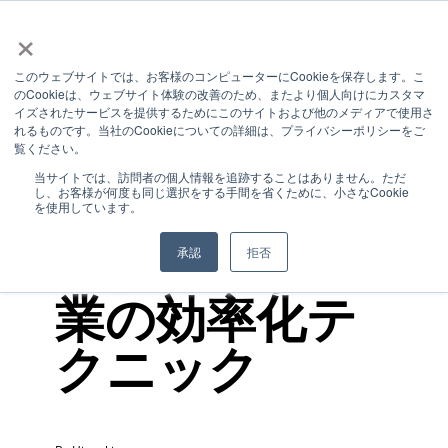
×
このウェブサイトでは、お客様のコンピューターにCookieを保存します。こ
のCookieは、ウェブサイト体験の改善のため、またより個人向けにカスタマ
1 MIN READ
イズされたサービスを提供するためにこのサイトおよび他のメディアで使用さ
れるものです。当社のCookieについての詳細は、プライバシーポリシーをご
AIでパワポ・
覧ください。
当サイトでは、訪問者の個人情報を追跡することはありません。ただ
し、お客様が何度も同じ選択をする手間を省くために、小さなCookie
リサーチを高
を使用しています。
速化！中小企
承認
拒否
業の効率化テ
クニック