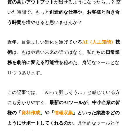
質の高いアウトプット
が出せるようになったら…？ 空
いた時間で、もっと
創造的な仕事
や、
お客様と向き合
う時間
を増やせると思いませんか？
近年、目覚ましい進化を遂げている
AI（人工知能）
技
術
は、もはや遠い未来の話ではなく、私たちの
日常業
務を劇的に変える可能性
を秘めた、身近なツールとな
りつつあります。
この記事では、「AIって難しそう…」と感じている方
にも分かりやすく、
最新のAIツールが、中小企業の皆
様の「
資料作成
」や「
情報収集
」といった業務をどの
ようにサポートしてくれるのか
、具体的なツールとそ