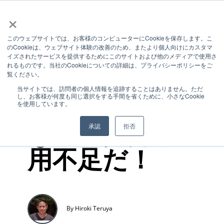
×
このウェブサイトでは、お客様のコンピューターにCookieを保存します。こ
のCookieは、ウェブサイト体験の改善のため、またより個人向けにカスタマ
1 MIN READ
イズされたサービスを提供するためにこのサイトおよび他のメディアで使用さ
れるものです。当社のCookieについての詳細は、プライバシーポリシーをご
沖縄の企業は
覧ください。
当サイトでは、訪問者の個人情報を追跡することはありません。ただ
し、お客様が何度も同じ選択をする手間を省くために、小さなCookie
人材不足じゃ
を使用しています。
ない、人財活
承認
拒否
用不足だ！
By Hiroki Teruya