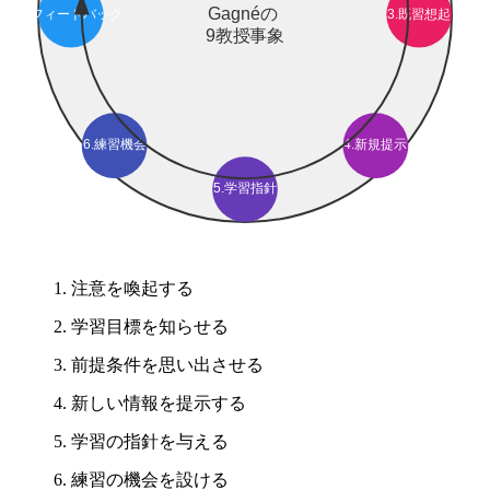
Gagnéの
7.フィードバック
3.既習想起
9教授事象
6.練習機会
4.新規提示
5.学習指針
注意を喚起する
学習目標を知らせる
前提条件を思い出させる
新しい情報を提示する
学習の指針を与える
練習の機会を設ける