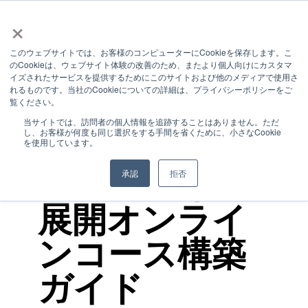
×
このウェブサイトでは、お客様のコンピューターにCookieを保存します。こ
のCookieは、ウェブサイト体験の改善のため、またより個人向けにカスタマ
2 MIN READ
イズされたサービスを提供するためにこのサイトおよび他のメディアで使用さ
れるものです。当社のCookieについての詳細は、プライバシーポリシーをご
医療・福祉機
覧ください。
当サイトでは、訪問者の個人情報を追跡することはありません。ただ
し、お客様が何度も同じ選択をする手間を省くために、小さなCookie
関のためのフ
を使用しています。
ランチャイズ
承認
拒否
展開オンライ
ンコース構築
ガイド