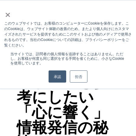
×
このウェブサイトでは、お客様のコンピューターにCookieを保存します。こ
のCookieは、ウェブサイト体験の改善のため、またより個人向けにカスタマ
1 MIN READ
イズされたサービスを提供するためにこのサイトおよび他のメディアで使用さ
れるものです。当社のCookieについての詳細は、プライバシーポリシーをご
介護業界の
覧ください。
当サイトでは、訪問者の個人情報を追跡することはありません。ただ
し、お客様が何度も同じ選択をする手間を省くために、小さなCookie
SNSに学ぶ！
を使用しています。
中小企業も参
承認
拒否
考にしたい
「心に響く」
情報発信の秘