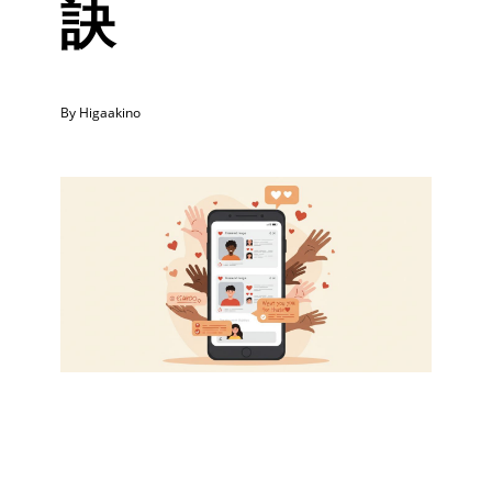
訣
By Higaakino