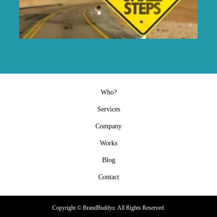
Who?
Services
Company
Works
Blog
Contact
Copyright ©
BrandBuddyz. All Rights Reserved.