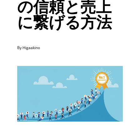
の信頼と売上
に繋げる方法
By Higaakino