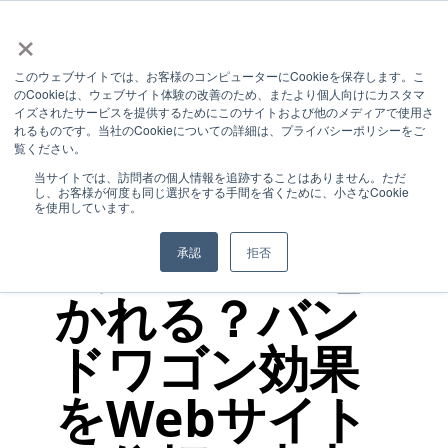
×
このウェブサイトでは、お客様のコンピューターにCookieを保存します。こ
のCookieは、ウェブサイト体験の改善のため、またより個人向けにカスタマ
1 MIN READ
イズされたサービスを提供するためにこのサイトおよび他のメディアで使用さ
れるものです。当社のCookieについての詳細は、プライバシーポリシーをご
【Web心理学
覧ください。
当サイトでは、訪問者の個人情報を追跡することはありません。ただ
し、お客様が何度も同じ選択をする手間を省くために、小さなCookie
⑤】なぜ「人
を使用しています。
気No.1」に惹
承認
拒否
かれる？バン
ドワゴン効果
をWebサイト