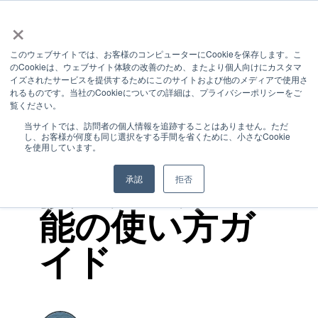
×
このウェブサイトでは、お客様のコンピューターにCookieを保存します。こ
のCookieは、ウェブサイト体験の改善のため、またより個人向けにカスタマ
1 MIN READ
イズされたサービスを提供するためにこのサイトおよび他のメディアで使用さ
れるものです。当社のCookieについての詳細は、プライバシーポリシーをご
Wixブログを
覧ください。
当サイトでは、訪問者の個人情報を追跡することはありません。ただ
し、お客様が何度も同じ選択をする手間を省くために、小さなCookie
使わなきゃ
を使用しています。
損!?ブログ機
承認
拒否
能の使い方ガ
イド