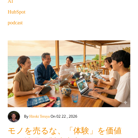
AI
HubSpot
podcast
By
On 02 22 , 2026
Hiroki Teruya
モノを売るな、「体験」を価値