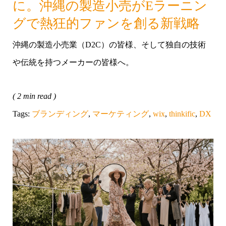
に。沖縄の製造小売がEラーニン
グで熱狂的ファンを創る新戦略
沖縄の製造小売業（D2C）の皆様、そして独自の技術
や伝統を持つメーカーの皆様へ。
( 2 min read )
Tags:
ブランディング
,
マーケティング
,
wix
,
thinkific
,
DX