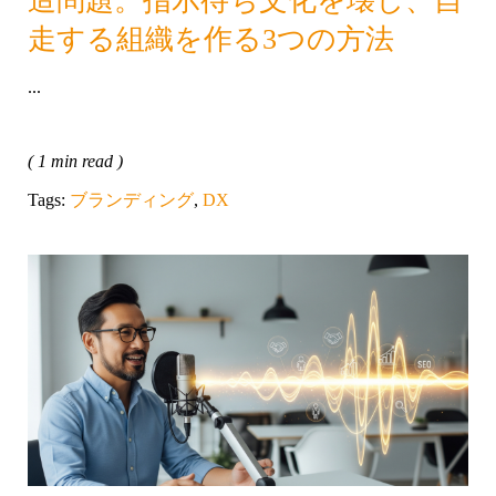
造問題。指示待ち文化を壊し、自
走する組織を作る3つの方法
...
( 1 min read )
Tags:
ブランディング
,
DX