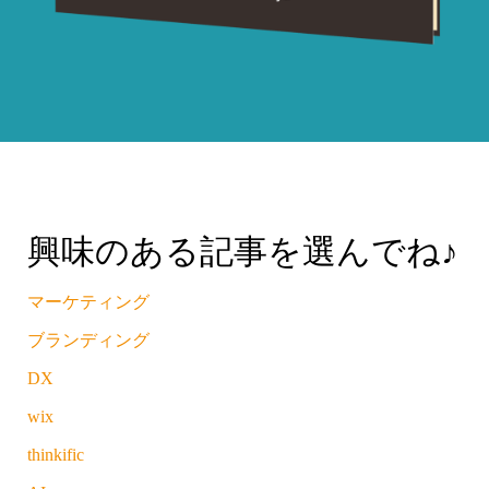
興味のある記事を選んでね♪
マーケティング
ブランディング
DX
wix
thinkific