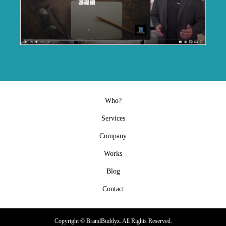
Who?
Services
Company
Works
Blog
Contact
Copyright ©
BrandBuddyz. All Rights Reserved.