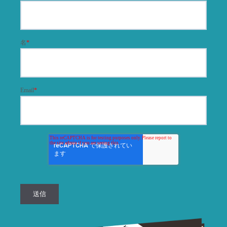
名
*
Email
*