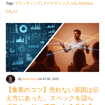
Tags:
ブランディング
,
マーケティング
,
wix
,
HubSpot
,
DX
,
AI
By
On 07 08 , 2025
Hiroki Teruya
【集客のコツ】売れない原因は伝
え方にあった。スペックを語ら