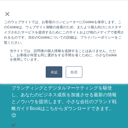
×
このウェブサイトでは、お客様のコンピューターにCookieを保存します。こ
のCookieは、ウェブサイト体験の改善のため、またより個人向けにカスタマ
イズされたサービスを提供するためにこのサイトおよび他のメディアで使用さ
れるものです。当社のCookieについての詳細は、プライバシーポリシーをご
覧ください。
デジタルブラン
当サイトでは、訪問者の個人情報を追跡することはありません。ただ
し、お客様が何度も同じ選択をする手間を省くために、小さなCookie
を使用しています。
ディング！
承認
拒否
ブランディングとデジタルマーケティングを駆使
し、あなたのビジネス成長を加速させる最新の情報
とノウハウを提供します。小さな会社のブランド戦
略ガイドBookはこちからダウンロードできます。
😊
姓
*